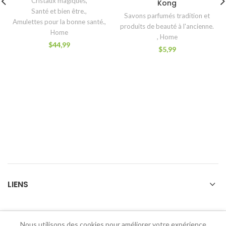
Cristaux magiques
,
Kong
Santé et bien être.
,
Savons parfumés tradition et
Amulettes pour la bonne santé.
,
produits de beauté à l'ancienne.
Home
,
Home
$
44,99
$
5,99
LIENS
Nous utilisons des cookies pour améliorer votre expérience
2026 Holy Dharma Amulets