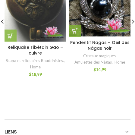
Pendentif Nagas – Oeil des
Reliquaire Tibétain Gao –
Nâgas noir
cuivre
Cristaux magiques
,
Stupa et reliquaires Bouddhistes.
,
Amulettes des Nâgas.
,
Home
Home
$
14,99
$
18,99
LIENS