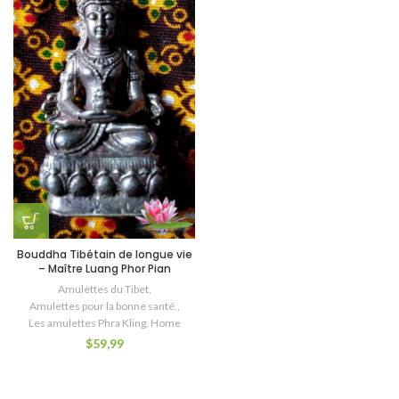
Bouddha Tibétain de longue vie
– Maître Luang Phor Pian
Amulettes du Tibet
,
Amulettes pour la bonne santé.
,
Les amulettes Phra Kling
,
Home
$
59,99