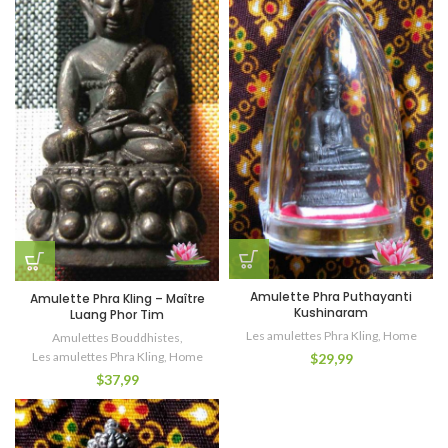
Amulette Phra Puthayanti
Amulette Phra Kling – Maître
Kushinaram
Luang Phor Tim
Les amulettes Phra Kling
,
Home
Amulettes Bouddhistes
,
Les amulettes Phra Kling
,
Home
$
29,99
$
37,99