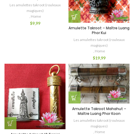
Les amulettes takroot (rouleaux
magiques)
,
Home
$
9,99
Amulette Takroot – Maître Luang
Phor Kui
Les amulettes takroot (rouleaux
magiques)
,
Home
$
19,99
Amulette Takroot Mahahut –
Maître Luang Phor Koon
Les amulettes takroot (rouleaux
magiques)
,
Home