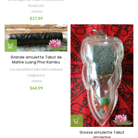
Roop Lor)
,
Home
$
37,99
Grande amulette Takut de
Maître Luang Phor Kambu
Les amulettes takroot (rouleaux
magiques)
,
Home
$
64,99
Grosse amulette Takut
ancienne