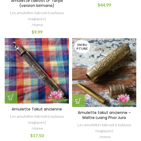
Amulette takroot LP Tanjai
$
44,99
(version birmane)
Les amulettes takroot (rouleaux
magiques)
,
Home
$
9,99
EN RU
PTURE
Amulette Takut ancienne
Amulette takut ancienne –
Les amulettes takroot (rouleaux
Maître Luang Phor Jura
magiques)
Les amulettes takroot (rouleaux
,
Home
magiques)
$
17,50
,
Home