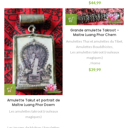
$
44,99
Grande amulette Takroot –
Maitre Luang Phor Chem
Amulettes Thai et amulettes du Tibet
,
Amulettes Bouddhistes
,
Les amulettes takroot (rouleaux
magiques)
,
Home
$
39,99
Amulette Takut et portrait de
Maître Luang Phor Doem
Les amulettes takroot (rouleaux
magiques)
,
Les images de Maîtres (Amulettes