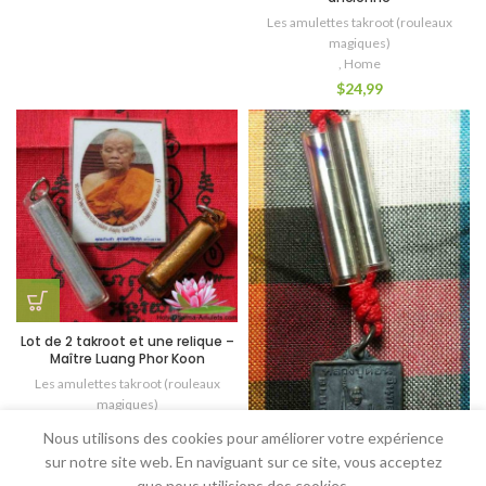
Les amulettes takroot (rouleaux
magiques)
,
Home
$
24,99
Lot de 2 takroot et une relique –
Maître Luang Phor Koon
Les amulettes takroot (rouleaux
magiques)
,
Nous utilisons des cookies pour améliorer votre expérience
Les images de Maîtres (Amulettes
sur notre site web. En naviguant sur ce site, vous acceptez
Roop Lor)
que nous utilisions des cookies.