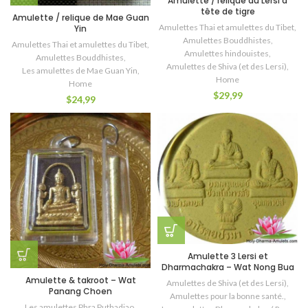
Amulette / relique du Lersi a
tête de tigre
Amulette / relique de Mae Guan
Amulettes Thai et amulettes du Tibet
,
Yin
Amulettes Bouddhistes
,
Amulettes Thai et amulettes du Tibet
,
Amulettes hindouistes
,
Amulettes Bouddhistes
,
Amulettes de Shiva (et des Lersi)
,
Les amulettes de Mae Guan Yin
,
Home
Home
$
29,99
$
24,99
Amulette 3 Lersi et
Dharmachakra – Wat Nong Bua
Amulette & takroot – Wat
Amulettes de Shiva (et des Lersi)
,
Panang Choen
Amulettes pour la bonne santé.
,
Les amulettes Phra Puthadjao
,