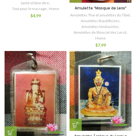
Santé et bien être.
,
Amulette “Masque de Lersi”
Tout pour le massage.
,
Home
Amulettes Thai et amulettes du Tibet
,
$
4,99
Amulettes Bouddhistes
,
Amulettes hindouistes
,
Amulettes de Shiva (et des Lersi)
,
Home
$
7,99