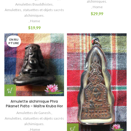
alchimiques.
Amulettes Bouddhistes
,
,
Home
Amulettes, statuettes et objets sacrés
$
29,99
alchimiques.
,
Home
$
19,99
EN RU
PTURE
Amulette alchimique Phra
Pikanet Pidta – Maître Kruba Hor
Amulettes de Ganesh.
,
Amulettes, statuettes et objets sacrés
alchimiques.
,
Home