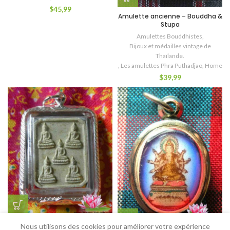
$
45,99
Amulette ancienne – Bouddha &
Stupa
Amulettes Bouddhistes
,
Bijoux et médailles vintage de
Thaïlande.
,
Les amulettes Phra Puthadjao
,
Home
$
39,99
Amulette aux 5 Bouddha – Wat
Nous utilisons des cookies pour améliorer votre expérience