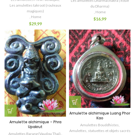
Les amulettes Dharmachakra ( Roue
Les amulettes takroot (rouleaux
du Dharma)
magiques)
,
Home
,
Home
$
16,99
$
29,99
Amulette alchimique Luang Phor
Kao
Amulette alchimique – Phra
Amulettes Bouddhistes
,
Upakrut
Amulettes, statuettes et objets sacrés
Amulettes Barang (Vaudou Thaï).
,