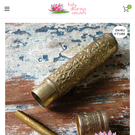
0
EN RU
PTURE