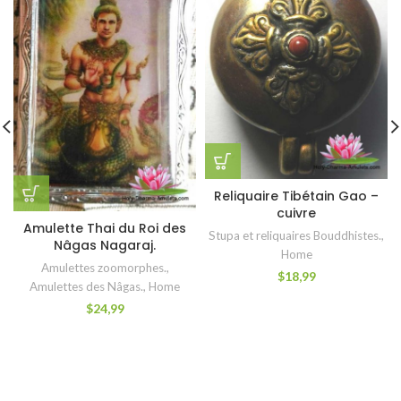
Reliquaire Tibétain Gao –
cuivre
Amulette Thai du Roi des
Stupa et reliquaires Bouddhistes.
,
Nâgas Nagaraj.
Home
Amulettes zoomorphes.
,
$
18,99
Amulettes des Nâgas.
,
Home
$
24,99