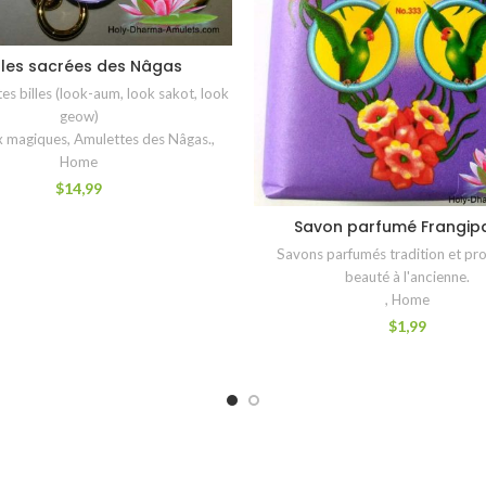
rles sacrées des Nâgas
CHOIX DES OPTIONS
es billes (look-aum, look sakot, look
geow)
x magiques
,
Amulettes des Nâgas.
,
Home
$
14,99
Savon parfumé Frangipa
AJOUTER AU PANIER
Savons parfumés tradition et pro
beauté à l'ancienne.
,
Home
$
1,99