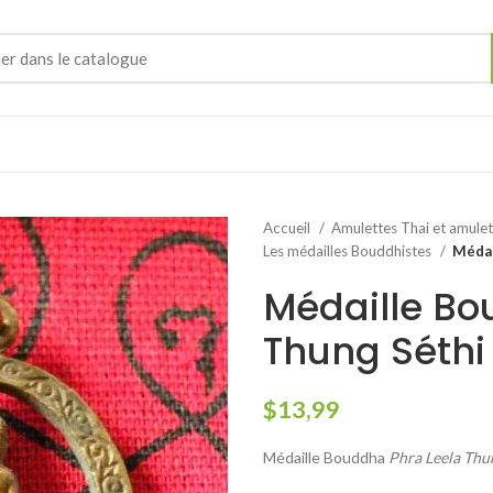
Accueil
Amulettes Thai et amule
Les médailles Bouddhistes
Médai
Médaille Bo
Thung Séth
$
13,99
Médaille Bouddha
Phra Leela Thu