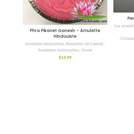
Pe
Les amulett
Phra Pikanet Ganesh – Amulette
LIRE LA SUITE
Hindouiste
,
Cristau
Amulettes hindouistes
,
Amulettes de Ganesh.
,
Amulettes zoomorphes.
,
Home
$
19,99