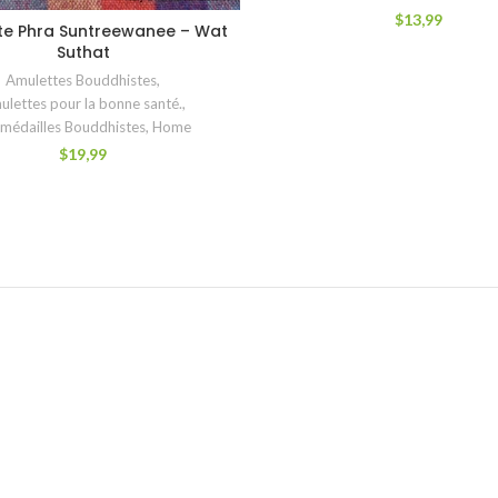
$
13,99
te Phra Suntreewanee – Wat
AJOUTER AU PANIER
Suthat
Amulettes Bouddhistes
,
ulettes pour la bonne santé.
,
 médailles Bouddhistes
,
Home
$
19,99