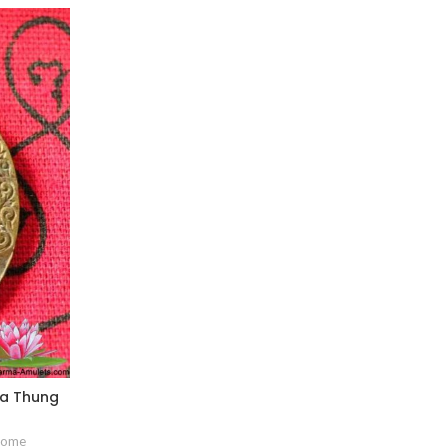
la Thung
ome