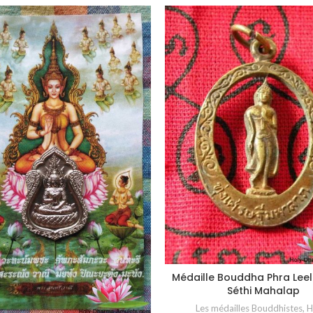
Médaille Bouddha Phra Lee
AJOUTER AU PANIER
Séthi Mahalap
Les médailles Bouddhistes
,
H