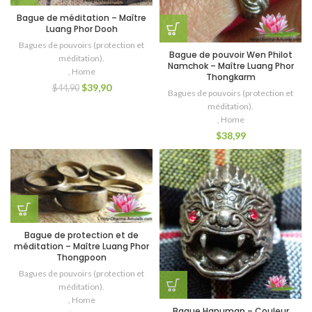
Bague de méditation – Maître
Luang Phor Dooh
Bagues de pouvoirs (protection et
Bague de pouvoir Wen Philot
méditation).
Namchok – Maître Luang Phor
,
Home
Thongkarm
$
39,90
$
44,90
Bagues de pouvoirs (protection et
méditation).
,
Home
$
38,99
Bague de protection et de
méditation – Maître Luang Phor
Thongpoon
Bagues de pouvoirs (protection et
méditation).
,
Home
Bague Hanuman – Couleur