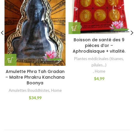
Boisson de santé des 9
pièces d’or –
Aphrodisiaque + vitalité.
Plantes médicinales (tisanes,
pilules...)
Amulette Phra Tah Gradan
,
Home
– Maitre Phrakru Kanchana
$
4,99
Boonya
Amulettes Bouddhistes
,
Home
$
34,99