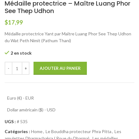
Médaille protectrice – Maître Luang Phor
See Thep Udhon
$
17,99
Médaille protectrice Yant par Maître Luang Phor See Thep Udhon
du Wat Peth Nimit (Pathum Thani)
2 en stock
AJOUTER AU PANIER
Euro (€) - EUR
Dollar américain ($) - USD
UGS :
# 535
Catégories :
Home
,
Le Bouddha protecteur Phra Pitta
,
Les
amulettes Dharmachakra ( Roue du Dharma)
,
Les médailles