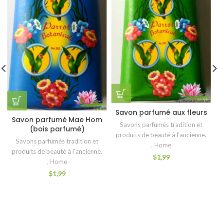
Savon parfumé aux fleurs
Savon parfumé Mae Hom
Savons parfumés tradition et
(bois parfumé)
produits de beauté à l'ancienne.
Savons parfumés tradition et
,
Home
produits de beauté à l'ancienne.
$
1,99
,
Home
$
1,99