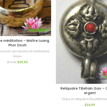
e méditation – Maître Luang
CHOIX DES OPTIONS
Phor Dooh
ouvoirs (protection et méditation).
,
Home
$
39,90
$
44,90
Reliquaire Tibétain Gao – 
CHOIX DES OPTIONS
argent
Stupa et reliquaires Bouddhistes
$
14,99