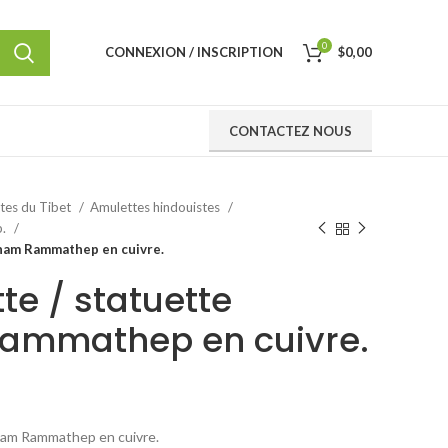
0
CONNEXION / INSCRIPTION
$
0,00
CONTACTEZ NOUS
ttes du Tibet
Amulettes hindouistes
p.
kham Rammathep en cuivre.
te / statuette
ammathep en cuivre.
kham Rammathep en cuivre.