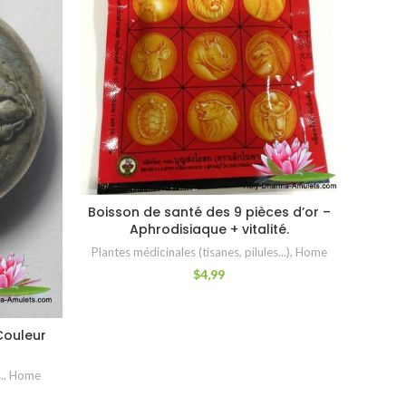
P
Les amule
Boisson de santé des 9 pièces d’or –
AJOUTER AU PANIER
Aphrodisiaque + vitalité.
,
Crist
Plantes médicinales (tisanes, pilules...)
,
Home
$
4,99
Couleur
.
,
Home