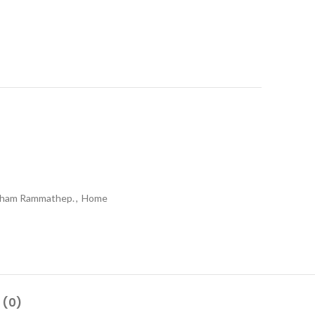
kham Rammathep.
,
Home
 (0)