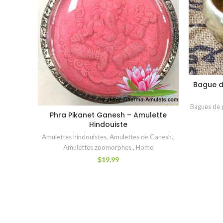
Bague d
Bagues de p
Phra Pikanet Ganesh – Amulette
LIRE LA SUITE
Hindouiste
Amulettes hindouistes
,
Amulettes de Ganesh.
,
Amulettes zoomorphes.
,
Home
$
19,99