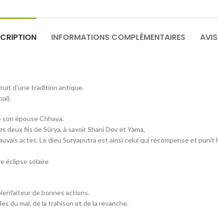
CRIPTION
INFORMATIONS COMPLÉMENTAIRES
AVIS
ruit d’une tradition antique.
al).
 de son épouse Chhaya.
es deux fils de Sūrya, à savoir Shani Dev et Yama,
uvais actes. Le dieu Suryaputra est ainsi celui qui récompense et punit l’
e éclipse solaire
ienfaiteur de bonnes actions.
es du mal, de la trahison et de la revanche.