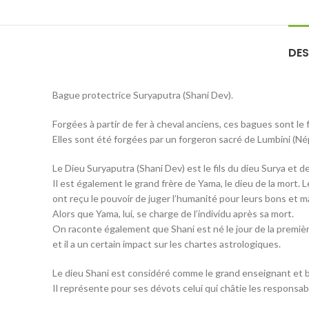
DES
Bague protectrice Suryaputra (Shani Dev).
Forgées à partir de fer à cheval anciens, ces bagues sont le f
Elles sont été forgées par un forgeron sacré de Lumbini (Nép
Le Dieu Suryaputra (Shani Dev) est le fils du dieu Surya et
Il est également le grand frère de Yama, le dieu de la mort. L
ont reçu le pouvoir de juger l’humanité pour leurs bons et ma
Alors que Yama, lui, se charge de l’individu après sa mort.
On raconte également que Shani est né le jour de la premièr
et il a un certain impact sur les chartes astrologiques.
Le dieu Shani est considéré comme le grand enseignant et b
Il représente pour ses dévots celui qui châtie les responsabl