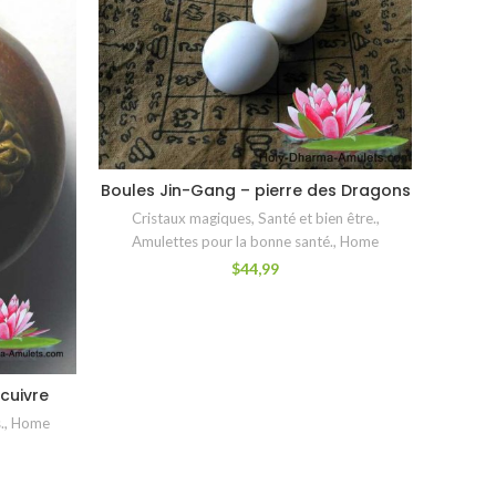
Boules Jin-Gang – pierre des Dragons
AJOUTER AU PANIER
Cristaux magiques
,
Santé et bien être.
,
Amulettes pour la bonne santé.
,
Home
$
44,99
cuivre
.
,
Home
Savon