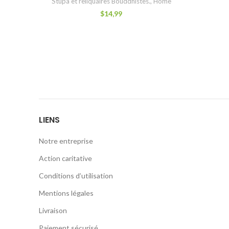
Stupa et reliquaires Bouddhistes.
,
Home
$
14,99
LIENS
Notre entreprise
Action caritative
Conditions d’utilisation
Mentions légales
Livraison
Paiement sécurisé