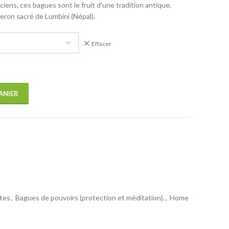
nciens, ces bagues sont le fruit d’une tradition antique.
geron sacré de Lumbini (Népal).
Effacer
ANIER
tes
,
Bagues de pouvoirs (protection et méditation).
,
Home