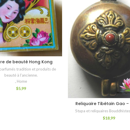
re de beauté Hong Kong
AJOUTER AU PANIER
parfumés tradition et produits de
beauté à l'ancienne.
,
Home
$
5,99
Reliquaire Tibétain Gao – 
AJOUTER AU PANIER
Stupa et reliquaires Bouddhistes
$
18,99