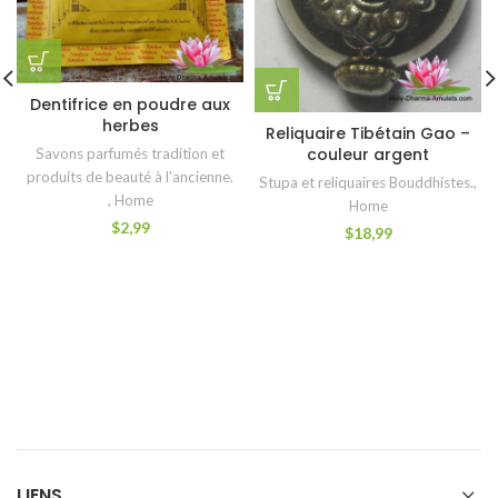
Dentifrice en poudre aux
herbes
Reliquaire Tibétain Gao –
couleur argent
Savons parfumés tradition et
produits de beauté à l'ancienne.
Stupa et reliquaires Bouddhistes.
,
,
Home
Home
$
2,99
$
18,99
LIENS