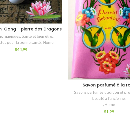
in-Gang – pierre des Dragons
AJOUTER AU PANIER
ux magiques
,
Santé et bien être.
,
tes pour la bonne santé.
,
Home
$
44,99
Savon parfumé à la r
AJOUTER AU PANIER
Savons parfumés tradition et pro
beauté à l'ancienne.
,
Home
$
1,99