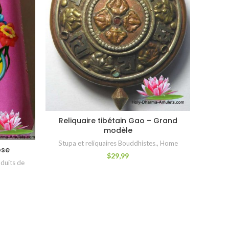
Reliquaire tibétain Gao – Grand
AJOUTER AU PANIER
modèle
Stupa et reliquaires Bouddhistes.
,
Home
ose
$
29,99
duits de
Sa
Savon