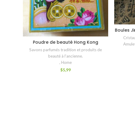
Boules J
Crista
Poudre de beauté Hong Kong
AJOUTER AU PANIER
Amulet
Savons parfumés tradition et produits de
beauté à l'ancienne.
,
Home
$
5,99