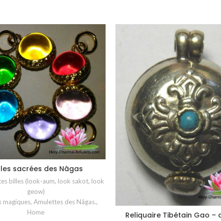
rles sacrées des Nâgas
CHOIX DES OPTIONS
es billes (look-aum, look sakot, look
geow)
x magiques
,
Amulettes des Nâgas.
,
Home
Reliquaire Tibétain Gao – 
AJOUTER AU PANIER