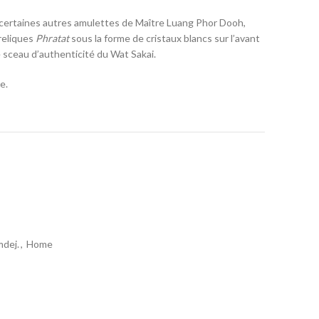
certaines autres amulettes de Maître Luang Phor Dooh,
reliques
Phratat
sous la forme de cristaux blancs sur l’avant
e sceau d’authenticité du Wat Sakai.
e.
dej.
,
Home