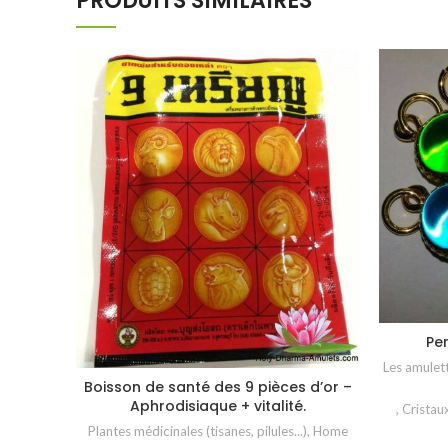
PRODUITS SIMILAIRES
Pe
Les amulett
Boisson de santé des 9 pièces d’or –
AJOUTER AU PANIER
Aphrodisiaque + vitalité.
,
Cristau
Plantes médicinales (tisanes, pilules...)
,
Home