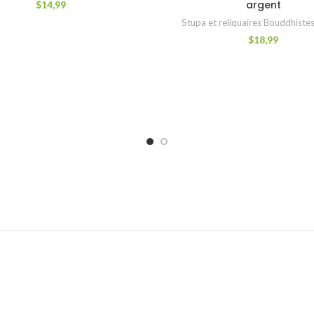
argent
$
14,99
Stupa et reliquaires Bouddhistes
$
18,99