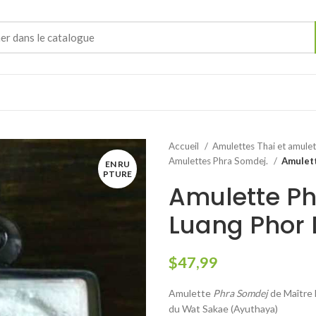
Accueil
Amulettes Thai et amule
Amulettes Phra Somdej.
Amulett
EN RU
PTURE
Amulette Ph
Luang Phor
$
47,99
Amulette
Phra Somdej
de Maître
du Wat Sakae (Ayuthaya)