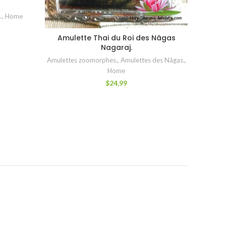
.
,
Home
C
Amulette Thai du Roi des Nâgas
AJOUTER AU PANIER
Savon
Nagaraj.
Amulettes zoomorphes.
,
Amulettes des Nâgas.
,
Home
$
24,99