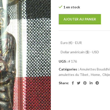
1 en stock
AJOUTER AU PANIER
Euro (€) - EUR
Dollar américain ($) - USD
UGS :
# 176
Catégories :
Amulettes Bouddhi
amulettes du Tibet
,
Home
,
Obje
Share: