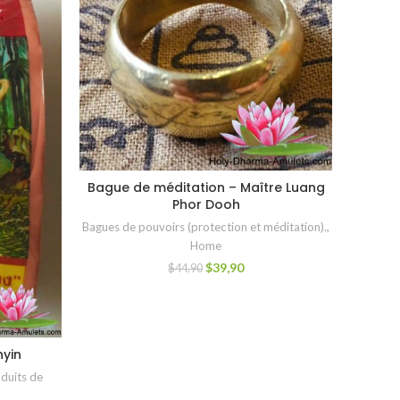
Bague de méditation – Maître Luang
CHOIX DES OPTIONS
Phor Dooh
Bagues de pouvoirs (protection et méditation).
,
Home
$
39,90
$
44,90
Savon
yin
duits de