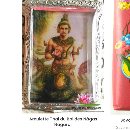
Amulette Thai du Roi des Nâgas
AJOUTER AU PANIER
Savo
Nagaraj.
Savons 