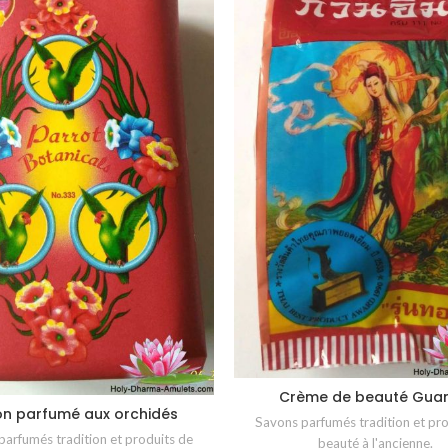
Crème de beauté Guan
AJOUTER AU PANIER
n parfumé aux orchidés
AJOUTER AU PANIER
Savons parfumés tradition et pro
parfumés tradition et produits de
beauté à l'ancienne.