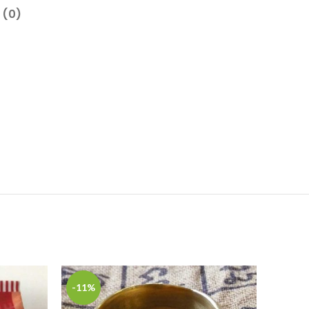
 (0)
-11%