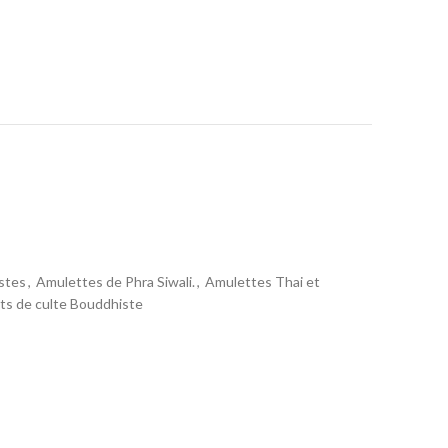
stes
,
Amulettes de Phra Siwali.
,
Amulettes Thai et
ts de culte Bouddhiste