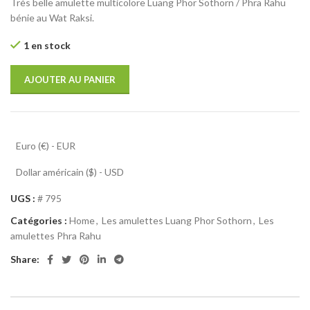
Très belle amulette multicolore Luang Phor Sothorn / Phra Rahu
bénie au Wat Raksi.
1 en stock
AJOUTER AU PANIER
Euro (€) - EUR
Dollar américain ($) - USD
UGS :
# 795
Catégories :
Home
,
Les amulettes Luang Phor Sothorn
,
Les
amulettes Phra Rahu
Share: