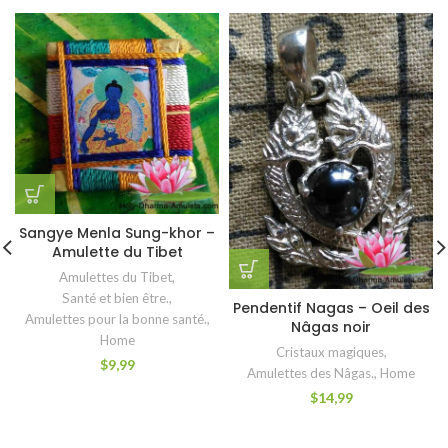
Sangye Menla Sung-khor –
Amulette du Tibet
Amulettes du Tibet
,
Santé et bien être.
,
Pendentif Nagas – Oeil des
Amulettes pour la bonne santé.
,
Nâgas noir
Home
Cristaux magiques
,
$
9,99
Amulettes des Nâgas.
,
Home
$
14,99