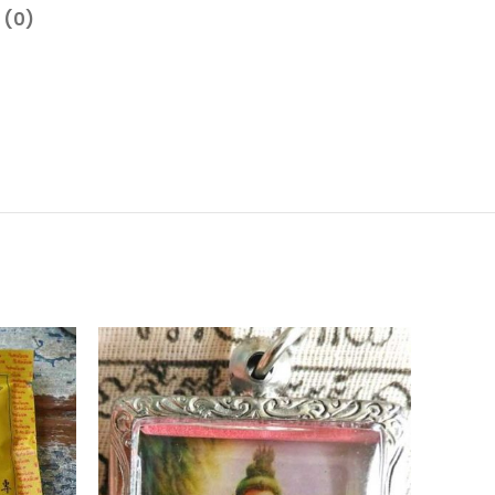
 (0)
EN RU
PTUR
E