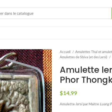
Accueil
Amulettes Thai et amule
Amulettes de Shiva (et des Lersi)
Amulette le
Phor Thong
$
14,99
Amulette
lersi
par Maitre
Luang 