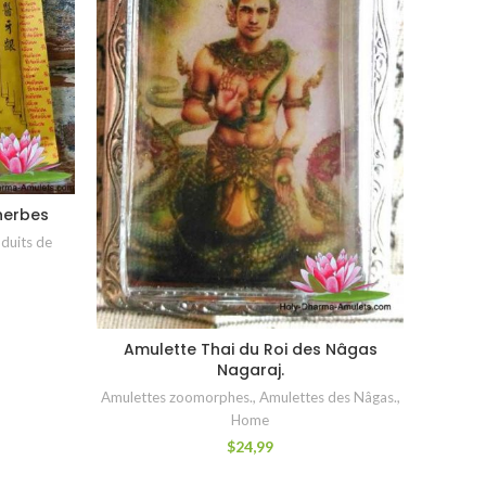
Phra
herbes
duits de
Amulett
Amulette Thai du Roi des Nâgas
AJOUTER AU PANIER
Nagaraj.
Amulettes zoomorphes.
,
Amulettes des Nâgas.
,
Home
$
24,99