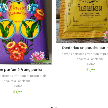
Dentifrice en poudre aux 
AJOUTER AU PANIER
Savons parfumés tradition et pro
beauté à l'ancienne.
,
Home
on parfumé Frangipanier
$
2,99
AJOUTER AU PANIER
parfumés tradition et produits de
beauté à l'ancienne.
,
Home
$
1,99