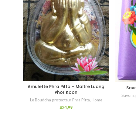
Amulette Phra Pitta – Maître Luang
AJOUTER AU PANIER
Sav
Phor Koon
Savons 
Le Bouddha protecteur Phra Pitta
,
Home
$
24,99