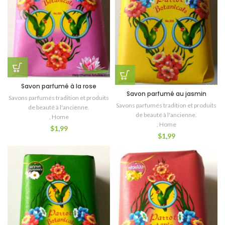
Savon parfumé à la rose
Savon parfumé au jasmin
Savons parfumés tradition et produits
Savons parfumés tradition et produits
de beauté à l'ancienne.
de beauté à l'ancienne.
,
Home
,
Home
$
1,99
$
1,99