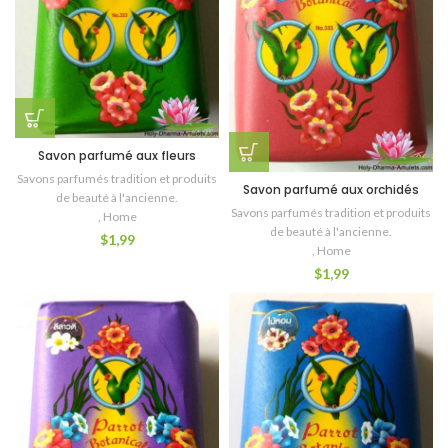
Savon parfumé aux fleurs
Savons parfumés tradition et produits
Savon parfumé aux orchidés
de beauté à l'ancienne.
Savons parfumés tradition et produits
,
Home
de beauté à l'ancienne.
$
1,99
,
Home
$
1,99