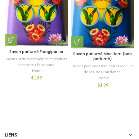
Savon parfumé Frangipanier
Savon parfumé Mae Hom (bois
parfumé)
Savons parfumés tradition et produits
de beauté à l'ancienne.
Savons parfumés tradition et produits
,
Home
de beauté à l'ancienne.
$
1,99
,
Home
$
1,99
LIENS