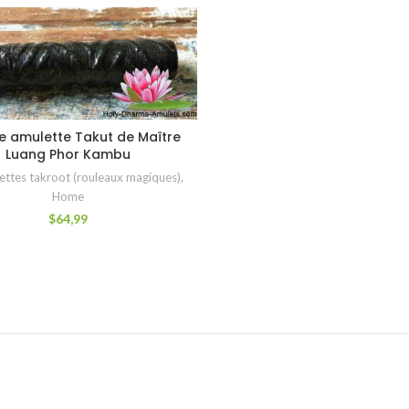
 amulette Takut de Maître
AJOUTER AU PANIER
Luang Phor Kambu
ettes takroot (rouleaux magiques)
,
Home
$
64,99