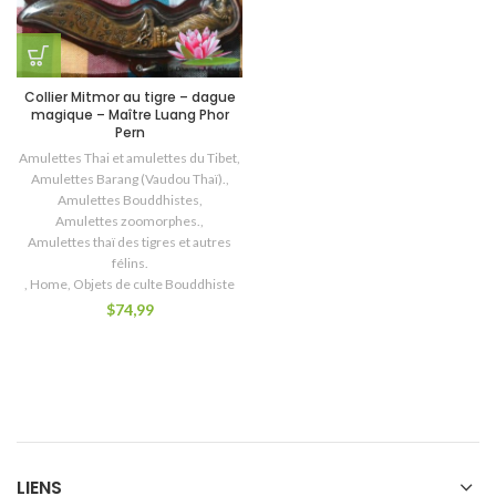
Collier Mitmor au tigre – dague
magique – Maître Luang Phor
Pern
Amulettes Thai et amulettes du Tibet
,
Amulettes Barang (Vaudou Thaï).
,
Amulettes Bouddhistes
,
Amulettes zoomorphes.
,
Amulettes thaï des tigres et autres
félins.
,
Home
,
Objets de culte Bouddhiste
$
74,99
LIENS