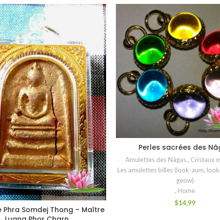
Perles sacrées des Nâ
CHOIX DES OPTIONS
Amulettes des Nâgas.
,
Cristaux 
Les amulettes billes (look-aum, look
geow)
,
Home
$
14,99
 Phra Somdej Thong – Maître
CHOIX DES OPTIONS
Luang Phor Charn