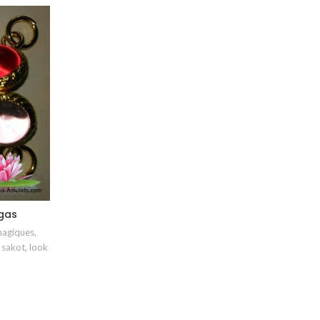
gas
magiques
,
 sakot, look