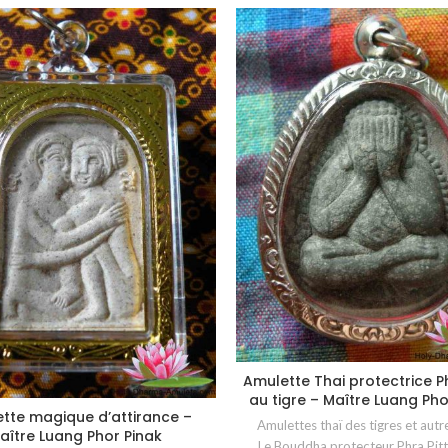
Amulette Thai protectrice P
CHOIX DES OPTIONS
au tigre – Maître Luang Pho
tte magique d’attirance –
CHOIX DES OPTIONS
Amulettes thaï des tigres et autre
aître Luang Phor Pinak
Le Bouddha protecteur Phra Pit