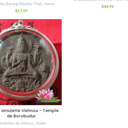
tes Barang (Vaudou Thaï).
,
Home
$
44,99
$
17,99
 amulette Vishnou – Temple
CHOIX DES OPTIONS
de Borobudur
mulettes de vishnou.
,
Home