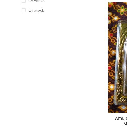
En vente
En stock
Amule
M