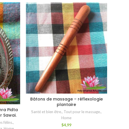
Bâtons de massage – réflexologie
CHOIX DES OPTIONS
plantaire
hra Pidta
Santé et bien être.
,
Tout pour le massage.
,
r Sawai.
Home
s félins.
,
$
4,99
ta
,
Home